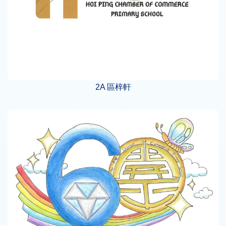
2A 區梓軒