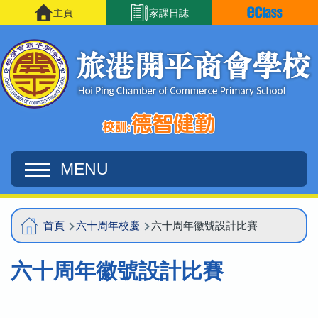
移至主內容
主頁
家課日誌
MENU
Main
導
首頁
六十周年校慶
六十周年徽號設計比賽
navigation
航
六十周年徽號設計比賽
連
結