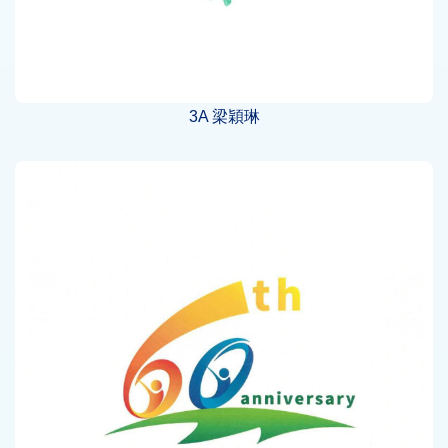
3A 梁穎琳