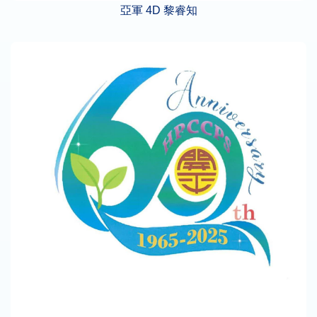
亞軍 4D 黎睿知