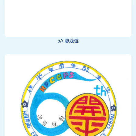
5A 廖蕊璇