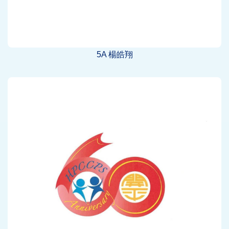
5A 楊皓翔