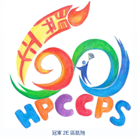
冠軍 2E 區凱翔