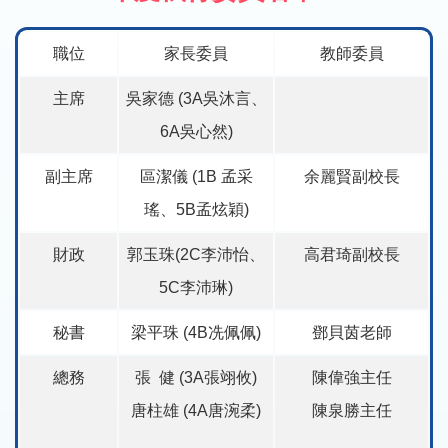
職位
家長委員
教師委員
主席
吳家德 (3A吳沐言、
6A吳心然)
副主席
區潔儀 (1B 孟采
余麗賢副校長
瑤、5B孟炫穎)
財政
郭玉珠(2C李沛怡、
高君琦副校長
5C李沛琳)
秘書
梁平珠 (4B冼佩佩)
鄧貝茵老師
總務
張 健 (3A張翊攸)
陳偉強主任
唐柱雄 (4A唐涴柔)
陳泉勝主任