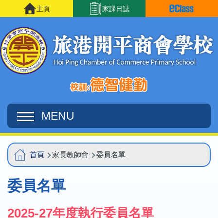
移至主內容
主頁
家課日誌
MENU
Main
導
首頁
家長教師會
委員名單
navigation
航
委員名單
連
結
2025-27年度執行委員名單