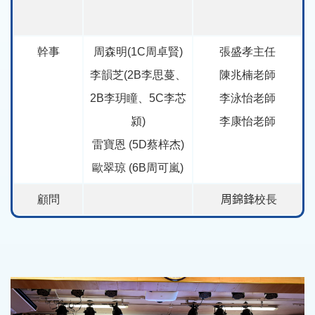
幹事
周森明(1C周卓賢)
張盛孝主任
李韻芝(2B李思蔓、
陳兆楠老師
2B李玥瞳、5C李芯
李泳怡老師
潁)
李康怡老師
雷寶恩 (5D蔡梓杰)
歐翠琼 (6B周可嵐)
顧問
周錦鋒
校長