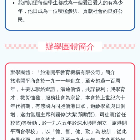
我們期望每個學生都成為一個愛己愛人的有為少
年，他日成為一位積極參與、貢獻社會的良好公
民。
辦學團體簡介
辦學團體：「旅港開平教育機構有限公司」簡介
旅港開平商會於一九一一年創立，至今超過一百周
年，主要以聯絡鄉誼，溝通僑情，共謀福利；興學育
才，救災恤難，服務社會為宗旨。本會於上世紀六十
年代初期，有感國內同胞僑港日眾，適齡學童與日俱
增，遂由當屆主席利國偉(大紫 荊勳賢)、司徒憲(首任
校監)等發動，於一九六五年於深水埗區創立「旅港開
平商會學校」，以「德、智、健、勤」為 校訓，從此
春風化雨，作育英才。及至一九七三年，本會再於何