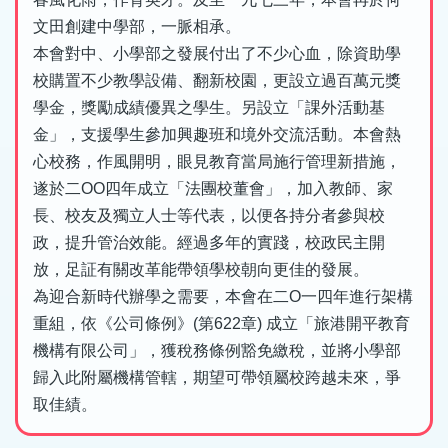
文田創建中學部，一脈相承。
本會對中、小學部之發展付出了不少心血，除資助學
校購置不少教學設備、翻新校園，更設立過百萬元獎
學金，獎勵成績優異之學生。另設立「課外活動基
金」，支援學生參加興趣班和境外交流活動。本會熱
心校務，作風開明，眼見教育當局施行管理新措施，
遂於二OO四年成立「法團校董會」，加入教師、家
長、校友及獨立人士等代表，以便各持分者參與校
政，提升管治效能。經過多年的實踐，校政民主開
放，足証有關改革能帶領學校朝向更佳的發展。
為迎合新時代辦學之需要，本會在二O一四年進行架構
重組，依《公司條例》(第622章) 成立「旅港開平教育
機構有限公司」，獲稅務條例豁免繳稅，並將小學部
歸入此附屬機構管轄，期望可帶領屬校跨越未來，爭
取佳績。