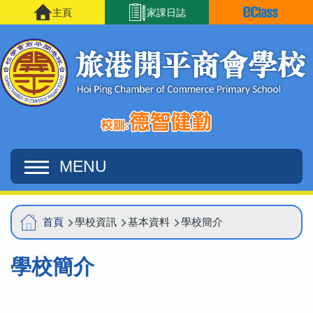
移至主內容
主頁
家課日誌
MENU
Main
導
首頁
學校資訊
基本資料
學校簡介
navigation
航
學校簡介
連
結