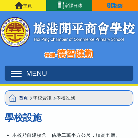
移至主內容
主頁
家課日誌
MENU
Main
導
首頁
學校資訊
學校設施
navigation
航
學校設施
連
結
本校乃自建校舍，佔地二萬平方公尺，樓高五層。