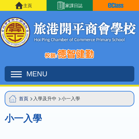
移至主內容
主頁
家課日誌
MENU
Main
導
首頁
入學及升中
小一入學
navigation
航
小一入學
連
結