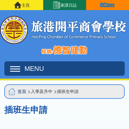
移至主內容
主頁
家課日誌
MENU
Main
導
首頁
入學及升中
插班生申請
navigation
航
插班生申請
連
結