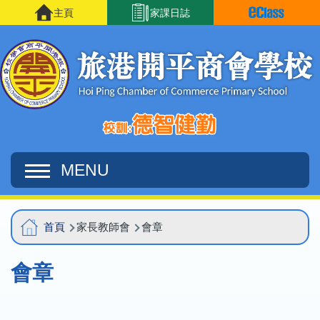
移至主內容
主頁
家課日誌
MENU
Main
導
首頁
家長教師會
會章
navigation
航
會章
連
結