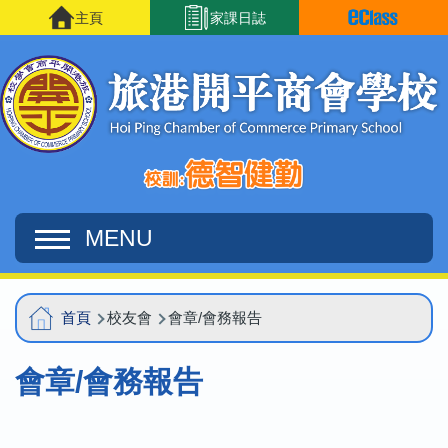
移至主內容
主頁
家課日誌
MENU
Main
導
首頁
校友會
會章/會務報告
navigation
航
會章/會務報告
連
結