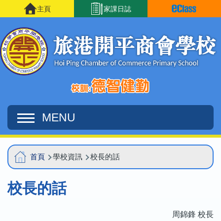
移至主內容
主頁
家課日誌
MENU
Main
導
首頁
學校資訊
校長的話
navigation
航
校長的話
連
結
周錦鋒 校長