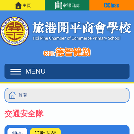
移至主內容
主頁
家課日誌
MENU
Main
導
首頁
navigation
航
交通安全隊
連
結
簡介
活動花絮