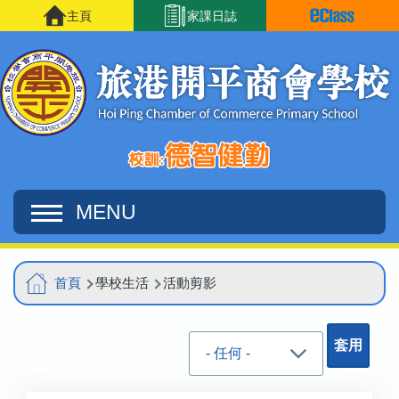
移至主內容
主頁
家課日誌
MENU
Main
導
首頁
學校生活
活動剪影
navigation
航
連
結