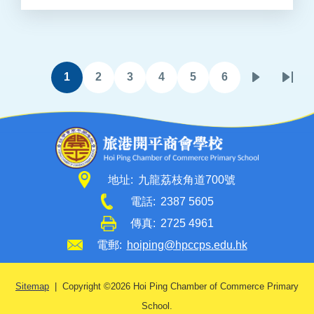
Pagination
1
2
3
4
5
6
目
頁
頁
頁
頁
頁
下
Last
前
面
面
面
面
面
一
page
頁
頁
面
地址:
九龍荔枝角道700號
電話:
2387 5605
傳真:
2725 4961
電郵:
hoiping@hpccps.edu.hk
Sitemap
| Copyright ©
2026 Hoi Ping Chamber of Commerce Primary
School.