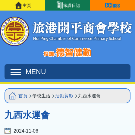
移至主內容
主頁
家課日誌
MENU
Main
導
首頁
學校生活
活動剪影
九西水運會
navigation
航
九西水運會
連
結
2024-11-06