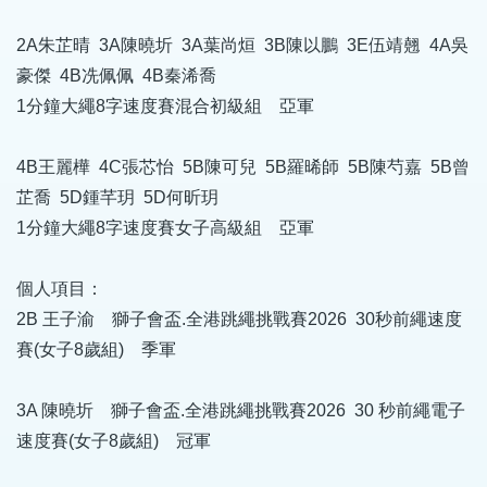
2A朱芷晴 3A陳曉圻 3A葉尚烜 3B陳以鵬 3E伍靖翹 4A吳
豪傑 4B冼佩佩 4B秦浠喬
1分鐘大繩8字速度賽混合初級組 亞軍
4B王麗樺 4C張芯怡 5B陳可兒 5B羅晞師 5B陳芍嘉 5B曾
芷喬 5D鍾芊玥 5D何昕玥
1分鐘大繩8字速度賽女子高級組 亞軍
個人項目：
2B 王子渝 獅子會盃.全港跳繩挑戰賽2026 30秒前繩速度
賽(女子8歲組) 季軍
3A 陳曉圻 獅子會盃.全港跳繩挑戰賽2026 30 秒前繩電子
速度賽(女子8歲組) 冠軍