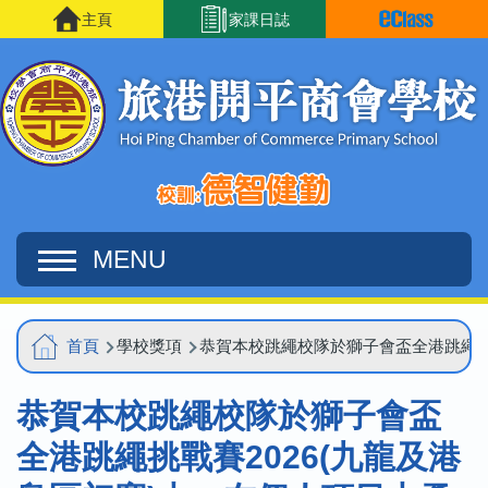
移至主內容
主頁
家課日誌
MENU
Main
導
首頁
學校獎項
恭賀本校跳繩校隊於獅子會盃全港跳繩挑戰
navigation
航
恭賀本校跳繩校隊於獅子會盃
連
結
全港跳繩挑戰賽2026(九龍及港