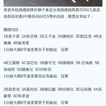
恭賀本校跳繩校隊於獅子會盃全港跳繩挑戰賽2026(九龍及
港島區初賽)中獲得4冠4亞5季的佳績，獲獎名單如下：
團體項目：
1B黃子蒨 2A朱芷晴 2B王子渝 3A陳曉圻 3E劉苡澄 4B冼
佩佩 4B秦浠喬
1分鐘大繩8字速度賽女子初級組 冠軍
4B王麗樺 4C張芯怡 5B陳可兒 5B羅晞師 5B 呂海鋒 5B
張德明 5D關睿兒 5D何昕玥
1分鐘大繩8字速度賽混合高級組 冠軍
2B易君鴻 3A葉尚烜 3B陳以鵬 3B何翱汛 3E伍靖翹 4A吳
豪傑 4D朱承浚
1分鐘大繩8字速度賽男子初級組 亞軍