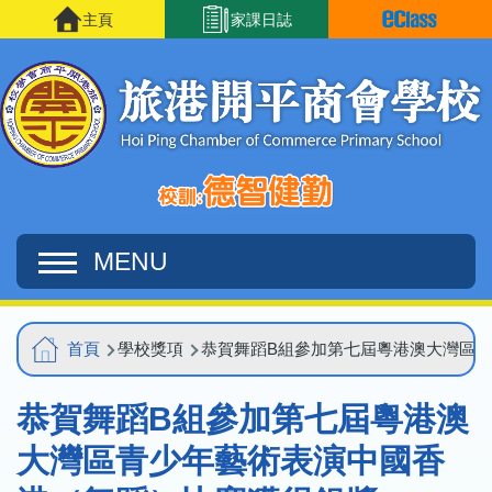
移至主內容
主頁
家課日誌
MENU
Main
導
首頁
學校獎項
恭賀舞蹈B組參加第七屆粵港澳大灣區
navigation
航
恭賀舞蹈B組參加第七屆粵港澳
連
結
大灣區青少年藝術表演中國香