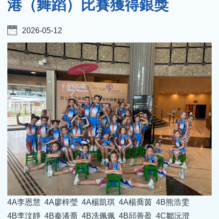
港（舞蹈）比賽獲得銀獎
2026-05-12
4A李恩慧 4A廖梓瑩 4A楊凱琪 4A楊喬茵 4B熊浩雯
4B李汶靜 4B秦浠喬 4B冼佩佩 4B邱善盈 4C鄒沅澄