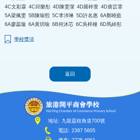
4C文彩霖 4C邱樂彤 4D陳雯潔 4D羅梓萱 4D唐苡霏
5A梁佩雯 5B陳瑜熙 5C李沛琳 5D許名惠 6A鄭曉藍
6A廖蕊璇 6A黃玥瑜 6B何沐芯 6C吳梓橦 6D馬綽彤
學校獎項
返回
地址:
九龍荔枝角道700號
電話:
2387 5605