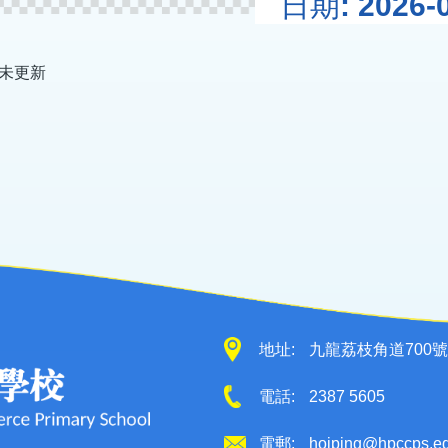
日期: 2026-0
未更新
地址:
九龍荔枝角道700號
電話:
2387 5605
電郵:
hoiping@hpccps.e