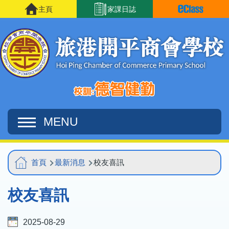
移至主內容
主頁
家課日誌
MENU
Main
導
首頁
最新消息
校友喜訊
navigation
航
校友喜訊
連
結
2025-08-29