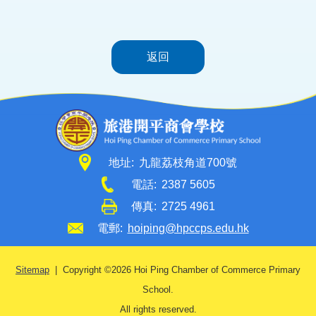
返回
地址:
九龍荔枝角道700號
電話:
2387 5605
傳真:
2725 4961
電郵:
hoiping@hpccps.edu.hk
Sitemap
| Copyright ©
2026 Hoi Ping Chamber of Commerce Primary
School.
All rights reserved.