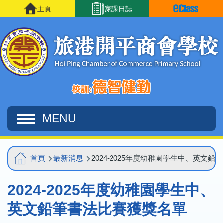
移至主內容
主頁
家課日誌
MENU
Main
導
首頁
最新消息
2024-2025年度幼稚園學生中、英文
navigation
航
2024-2025年度幼稚園學生中、
連
結
英文鉛筆書法比賽獲獎名單