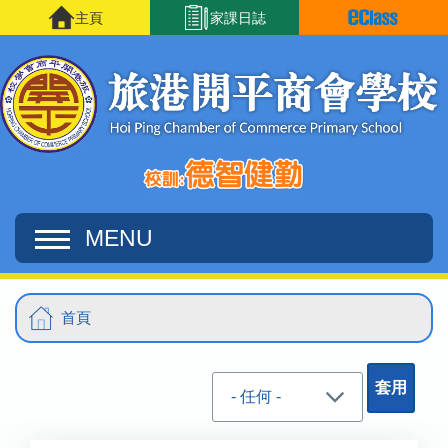
移至主內容
主頁
家課日誌
MENU
Main
導
首頁
navigation
航
連
結