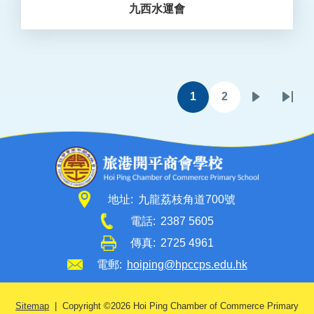
九西水運會
Pagination
1
2
目
頁
下
Last
前
面
一
page
頁
頁
面
地址:
九龍荔枝角道700號
電話:
2387 5605
傳真:
2725 4961
電郵:
hoiping@hpccps.edu.hk
Sitemap
| Copyright ©
2026 Hoi Ping Chamber of Commerce Primary