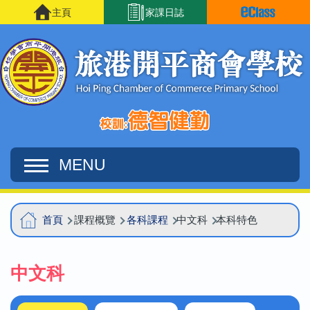
移至主內容
主頁
家課日誌
MENU
Main
導
首頁
課程概覽
各科課程
中文科
本科特色
navigation
航
連
中文科
結