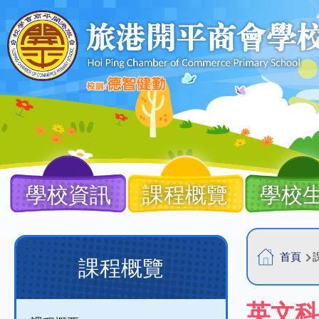
移至主內容
Main
navigation
學校資訊
課程概覽
學校
導
Main
首頁
課程概覽
航
navigation
連
(課
英文科