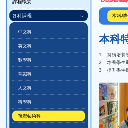
課程概要
結
程
概
各科課程
本科特
覽)
中文科
本科
英文科
1. 持續培
數學科
2. 培養學
3. 提升學
常識科
人文科
科學科
視覺藝術科