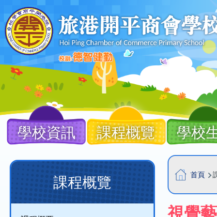
移至主內容
Main
navigation
學校資訊
課程概覽
學校
導
Main
首頁
課程概覽
航
navigation
連
(課
視覺藝