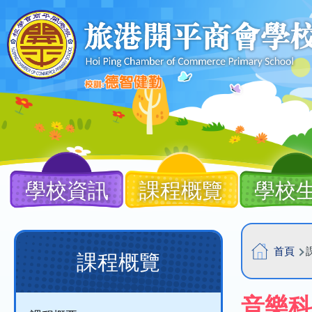
移至主內容
Main
navigation
學校資訊
課程概覽
學校
導
Main
首頁
課程概覽
航
navigation
連
(課
音樂科