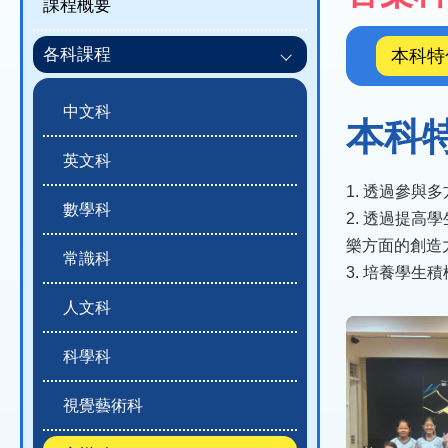
課程概要
結
程
概
各科課程
本科特
覽)
中文科
本科
英文科
1. 透過參
數學科
2. 透過提
樂方面的創造
常識科
3. 培養學
人文科
科學科
視覺藝術科