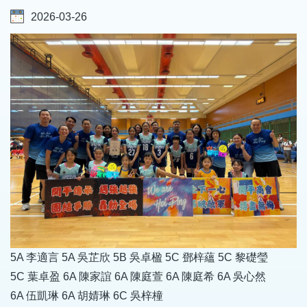
2026-03-26
5A 李適言 5A 吳芷欣 5B 吳卓楹 5C 鄧梓蘊 5C 黎礎瑩
5C 葉卓盈 6A 陳家誼 6A 陳庭萱 6A 陳庭希 6A 吳心然
6A 伍凱琳 6A 胡婧琳 6C 吳梓橦