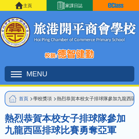
移至主內容
主頁
家課日誌
MENU
Main
導
首頁
學校獎項
熱烈恭賀本校女子排球隊參加九龍西區
navigation
航
熱烈恭賀本校女子排球隊參加
連
結
九龍西區排球比賽勇奪亞軍