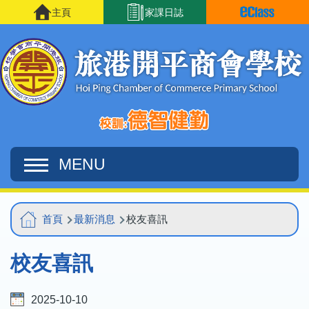
移至主內容
主頁
家課日誌
MENU
Main
導
首頁
最新消息
校友喜訊
navigation
航
校友喜訊
連
結
2025-10-10