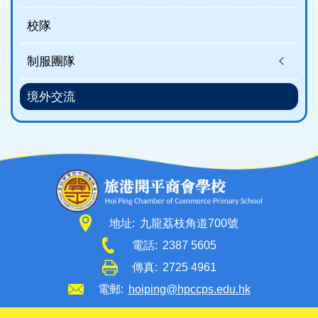
校隊
制服團隊
境外交流
地址:
九龍荔枝角道700號
電話:
2387 5605
傳真:
2725 4961
電郵:
hoiping@hpccps.edu.hk