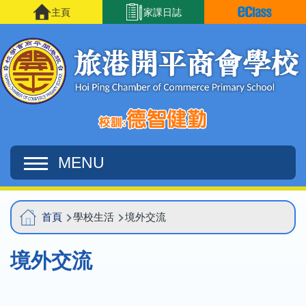
移至主內容
主頁
家課日誌
MENU
Main
導
首頁
學校生活
境外交流
navigation
航
境外交流
連
結