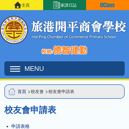
移至主內容
主頁
家課日誌
MENU
Main
導
首頁
校友會
校友會申請表
navigation
航
校友會申請表
連
結
申請表格