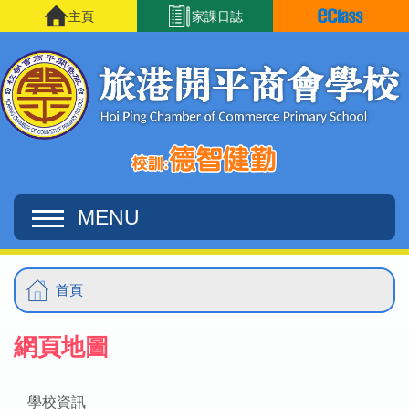
移至主內容
主頁
家課日誌
MENU
Main
導
首頁
navigation
航
網頁地圖
連
結
學校資訊