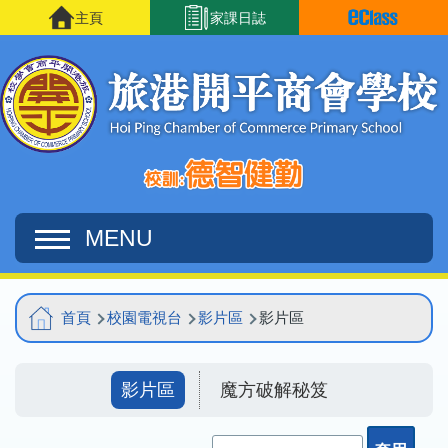
移至主內容
主頁
家課日誌
MENU
Main
導
首頁
校園電視台
影片區
影片區
navigation
航
連
影片區
魔方破解秘笈
結