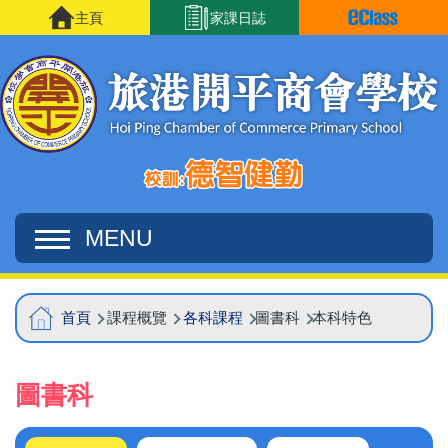
移至主內容
主頁
家課日誌
MENU
Main
導
首頁
課程概覽
各科課程
圖書科
本科特色
navigation
航
連
圖書科
結