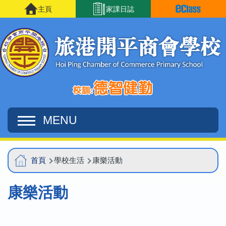
移至主內容
主頁
家課日誌
MENU
Main
導
首頁
學校生活
康樂活動
navigation
航
康樂活動
連
結