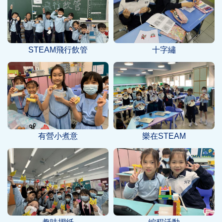
STEAM飛行飲管
十字繡
有營小煮意
樂在STEAM