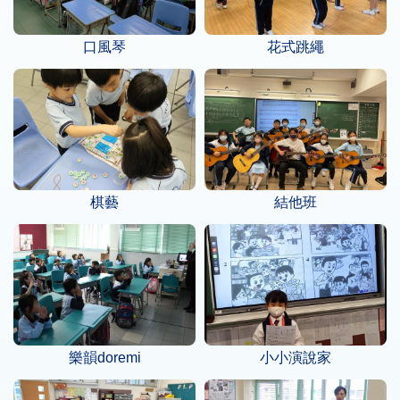
口風琴
花式跳繩
棋藝
結他班
樂韻doremi
小小演說家