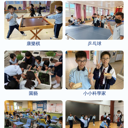
康樂棋
乒乓球
園藝
小小科學家