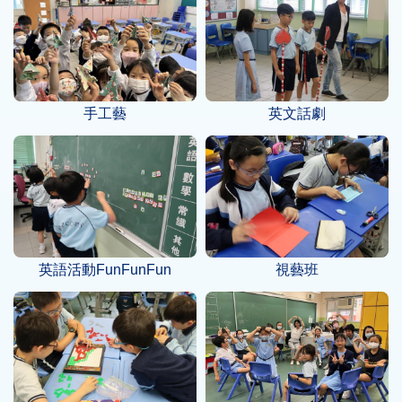
手工藝
英文話劇
英語活動FunFunFun
視藝班