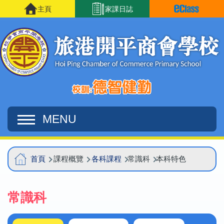
移至主內容
主頁
家課日誌
MENU
Main
導
首頁
課程概覽
各科課程
常識科
本科特色
navigation
航
連
常識科
結