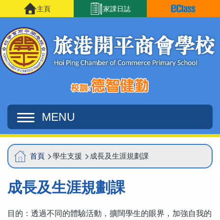
移至主內容
主頁
家課日誌
MENU
Main
導
首頁
學生支援
成長及生涯規劃課
navigation
航
成長及生涯規劃課
連
結
目的：透過不同的體驗活動，擴闊學生的眼界，加強自我的