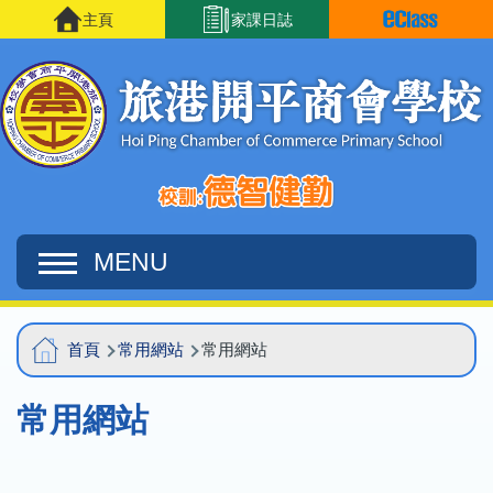
移至主內容
主頁
家課日誌
MENU
Main
導
首頁
常用網站
常用網站
navigation
航
常用網站
連
結