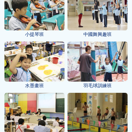
小提琴班
中國舞興趣班
水墨畫班
羽毛球訓練班