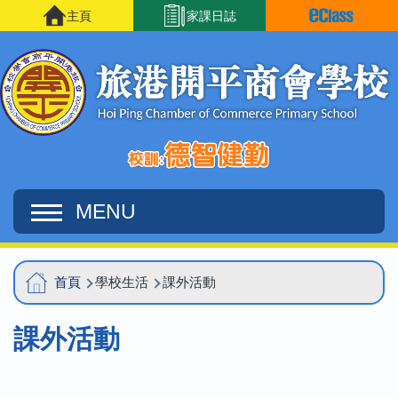
移至主內容
主頁
家課日誌
MENU
Main
導
首頁
學校生活
課外活動
navigation
航
課外活動
連
結