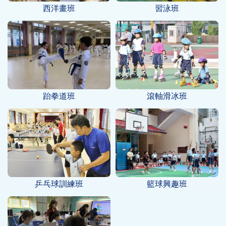
西洋畫班
習泳班
跆拳道班
滾軸滑冰班
乒乓球訓練班
籃球興趣班