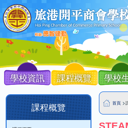
移至主內容
Main
navigation
學校資訊
課程概覽
學校
導
Main
首頁
課程概覽
航
navigation
連
(課
STEA