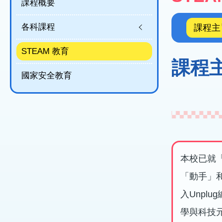
課程概要
結
程
概
各科課程
課程主
覽)
STEAM 教育
課程
國家安全教育
本校已就
「動手」
入Unpl
學與科技