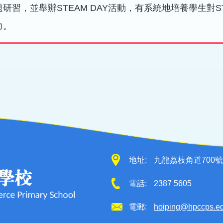
研習，並舉辦STEAM DAY活動，有系統地培養學生對
力。
地址:
九龍荔枝角道700號
電話:
2387 5605
電郵:
hoiping@hpccps.e