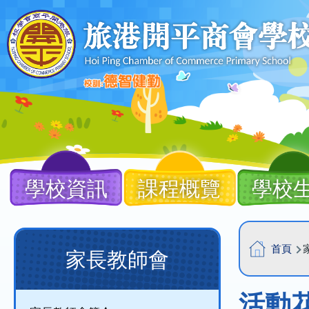
移至主內容
Main
navigation
學校資訊
課程概覽
學校
導
Main
首頁
家長教師會
航
navigation
連
(new)
活動