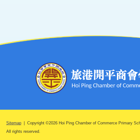
Sitemap
| Copyright ©
2026 Hoi Ping Chamber of Commerce Primary Sch
All rights reserved.