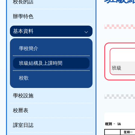
結
校長的話
辦學特色
基本資料
學校簡介
班級結構及上課時間
班級
校歌
學校設施
校曆表
課室日誌