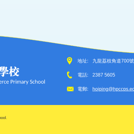
地址:
九龍荔枝角道700號
電話:
2387 5605
電郵:
hoiping@hpccps.e
ool.