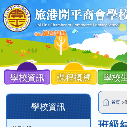
移至主內容
Main
navigation
學校資訊
課程概覽
學校
導
Main
首頁
學校資訊
航
navigation
連
(new)
班級