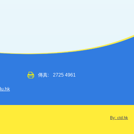
傳真:
2725 4961
du.hk
By: ctd.hk