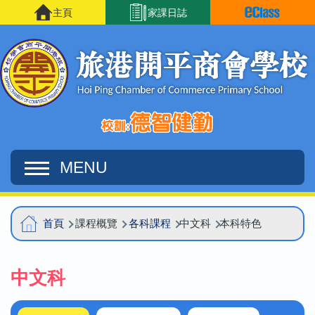
移至主內容
主頁
家課日誌
MENU
Main
導
首頁
課程概覽
各科課程
中文科
本科特色
navigation
航
連
中文科
結