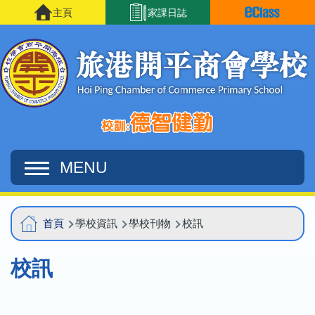
移至主內容
主頁
家課日誌
MENU
Main
導
首頁
學校資訊
學校刊物
校訊
navigation
航
校訊
連
結